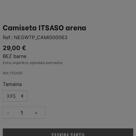
Camiseta ITSASO arena
Ref.:
NEGWTP_CAMI000063
29,00 €
BEZ barne
Kotoi organikoz egindako kamiseta.
Ref: ITSASO
Tamaina
-
+
SASKIRA SARTU