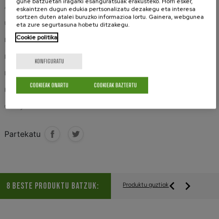
gune batzuetan iragarki esanguratsuak erakusteko. Horri esker,
Alderantzi garbitu.
eskaintzen dugun edukia pertsonalizatu dezakegu eta interesa
sortzen duten atalei buruzko informazioa lortu. Gainera, webgunea
Ur hotzean garbitu.
eta zure segurtasuna hobetu ditzakegu.
Cookie politika
Ez lisatu irudiaren gainean.
Lehorgailua ez erabili.
KONFIGURATU
Lixibarik ez erabili.
COOKIEAK ONARTU
COOKIEAK BAZTERTU
Kremailerak itxi.
Garbigailuan ez nahastu material zimurtsuekin.
Partekatu


Produktu guztiak
8 BESTE PRODUKTU BATZUK: