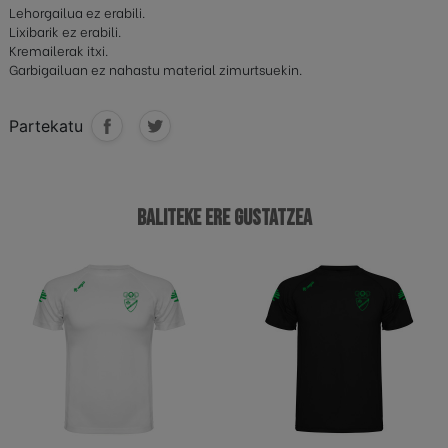
Lehorgailua ez erabili.
Lixibarik ez erabili.
Kremailerak itxi.
Garbigailuan ez nahastu material zimurtsuekin.
Partekatu
BALITEKE ERE GUSTATZEA