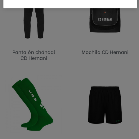
Pantalón chándal
Mochila CD Hernani
CD Hernani