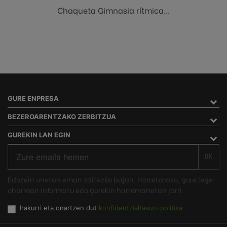
Chaqueta Gimnasia rítmica...
GURE ENPRESA
BEZEROARENTZAKO ZERBITZUA
GUREKIN LAN EGIN
OK
Edozein unetan eman zaitezke bajan. Horretarako, gure lege
oharrean informatu edo gurekin harremanetan jarri.
Irakurri eta onartzen dut
konfidentzialtasun-politika