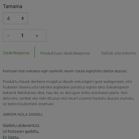
Tamaina
-
+
Deskribapena
Produktuen deskribapena
Taillak eta informa
Kontuan izan eskaera egin aurretik neurri-taula egiaztatu behar duzula.
Produktu hauek denbora mugatuz daude eskuragarri gure webgunean, eta
klubaren diseinu eta teknika argibideei jarraituz egiten dira. Eskaerapean
bakarrik fabrikatzen dira; hau da, ez dira gure ohiko stockaren parte. Hori
dela eta, zenbat ale nahi dituzun eta neurri zuzena hautatu duzula ziurtatu,
ez baita itzulketarik onartuko.
ARROPA NOLA ZAINDU:
Garbitu alderantziz.
Ur hotzean garbitu.
Ez lisatu.