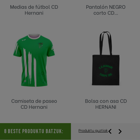
Medias de fútbol CD
Pantalón NEGRO
Hernani
corto CD...
Camiseta de paseo
Bolsa con asa CD
CD Hernani
HERNANI


Produktu guztiak
8 BESTE PRODUKTU BATZUK: