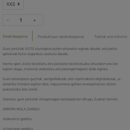
-
+
Deskribapena
Produktuen deskribapena
Taillak eta informa
Gure jantziak GOTS ziurtagiria duten ehunekin eginak daude, eta jantzi
gehienak kotoi organikoz osatuta daude.
Horrez gain, kotoi birziklatu eta poliester birziklatuzko ehunekin ere lan
egiten dugu, material arduratsu eta jasangarriagoen alde eginez.
Gure estanpazio guztiak, serigrafiakoak zein inprimaketa digitalekoak, ur-
oinarriko tintekin egiten dira; ingurumena gehien errespetatzen duten
aukeretako bat izanik.
Gainera, gure jantziak Astigarragan estanpatzen ditugu, Euskal Herrian.
ARROPA NOLA ZAINDU:
Alderantzi garbitu.
Ur hotzean garbitu.