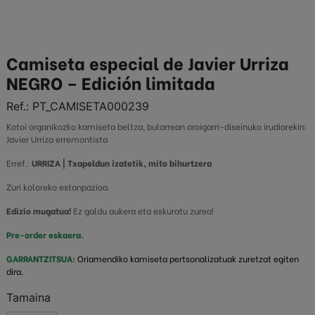
Camiseta especial de Javier Urriza
NEGRO – Edición limitada
Ref.:
PT_CAMISETA000239
Kotoi organikozko kamiseta beltza, bularrean oroigarri-diseinuko irudiarekin:
Javier Urriza erremontista
Erref.:
URRIZA | Txapeldun izatetik, mito bihurtzera
Zuri koloreko estanpazioa.
Edizio mugatua!
Ez galdu aukera eta eskuratu zurea!
Pre-order eskaera.
GARRANTZITSUA:
Oriamendiko kamiseta pertsonalizatuak zuretzat egiten
dira.
Tamaina