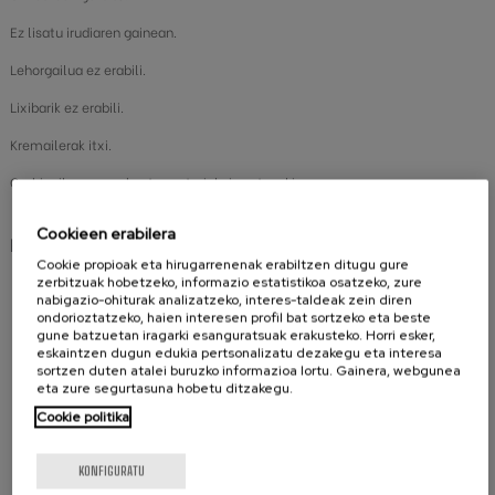
Ez lisatu irudiaren gainean.
Lehorgailua ez erabili.
Lixibarik ez erabili.
Kremailerak itxi.
Garbigailuan ez nahastu material zimurtsuekin.
Cookieen erabilera
Partekatu
Cookie propioak eta hirugarrenenak erabiltzen ditugu gure
zerbitzuak hobetzeko, informazio estatistikoa osatzeko, zure
nabigazio-ohiturak analizatzeko, interes-taldeak zein diren
ondorioztatzeko, haien interesen profil bat sortzeko eta beste
gune batzuetan iragarki esanguratsuak erakusteko. Horri esker,
BALITEKE ERE GUSTATZEA
eskaintzen dugun edukia pertsonalizatu dezakegu eta interesa
sortzen duten atalei buruzko informazioa lortu. Gainera, webgunea
eta zure segurtasuna hobetu ditzakegu.
Cookie politika
KONFIGURATU