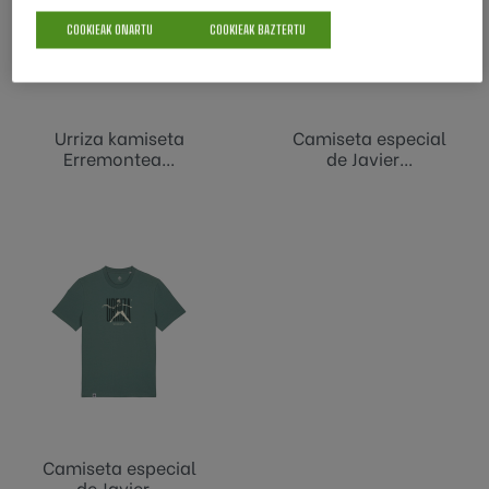
COOKIEAK ONARTU
COOKIEAK BAZTERTU
Urriza kamiseta
Camiseta especial
Erremontea...
de Javier...
Camiseta especial
de Javier...