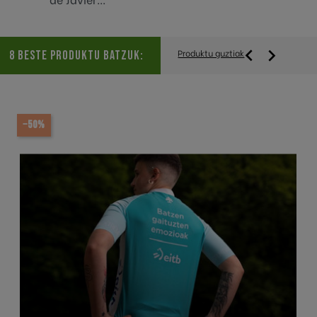


Produktu guztiak
8 BESTE PRODUKTU BATZUK:
−50%