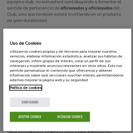
equipo o club, no solo estará contribuyendo a fomentar el
sentido de pertenencia de
aficionados y aficionadas
del
Club, sino que también estará invirtiendo en un producto
de gran durabilidad.
No espere más, haga que su club tenga una
bufanda
personalizada
que una a las diferentes disciplinas unidas
Uso de Cookies
bajos los mismos colores.
Utilizamos cookies propias y de terceros para mejorar nuestros
servicios, elaborar información estadística, analizar sus hábitos de
¡Contáctanos hoy mismo para más información y un
navegación, inferir grupos de interés, crear un perfil de sus
presupuesto sin compromiso!
intereses y mostrarle anuncios relevantes en otros sitios. Esto nos
permite personalizar el contenido que ofrecemos y obtener
información sobre qué secciones suscitan interés, permitiéndonos
¿Tienes una idea?
además mejorar la página web y su seguridad.
Política de cookies
¿Cuántas bufandas personalizadas necesitas?
CONFIGURAR
¡Ponte en contacto con nosotras!
ACEPTAR COOKIES
RECHAZAR COOKIES
...................
¿Qué necesitamos en Negua para poder fabricar las