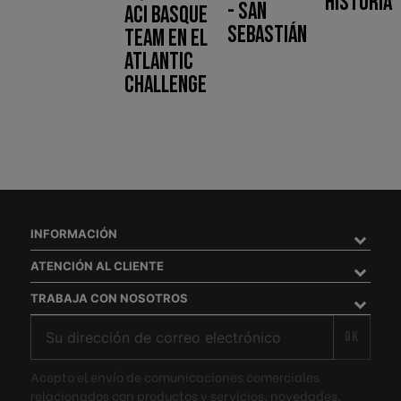
historia
- San
ACI Basque
Sebastián
Team en el
Atlantic
Challenge
INFORMACIÓN
ATENCIÓN AL CLIENTE
TRABAJA CON NOSOTROS
OK
Acepto el envío de comunicaciones comerciales
relacionados con productos y servicios, novedades,