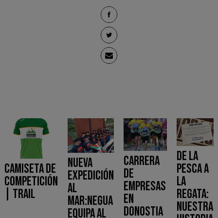
De la
Carrera
Nueva
Camiseta de
pesca a
de
expedición
competición
la
empresas
al
| Trail
regata:
en
mar:Negua
Nuestra
Donostia
equipa al