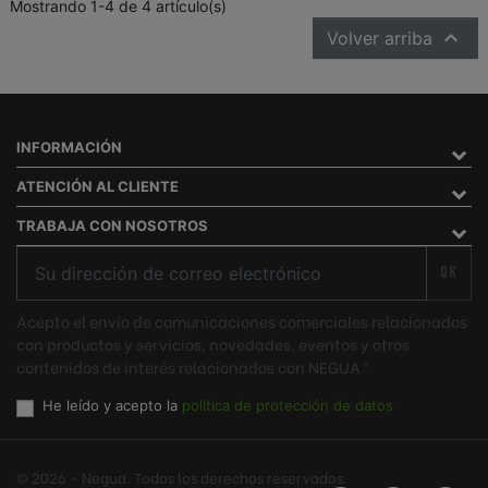
Mostrando 1-4 de 4 artículo(s)

Volver arriba
INFORMACIÓN
ATENCIÓN AL CLIENTE
TRABAJA CON NOSOTROS
OK
Acepto el envío de comunicaciones comerciales relacionados
con productos y servicios, novedades, eventos y otros
contenidos de interés relacionados con NEGUA ®
He leído y acepto la
política de protección de datos
© 2026 - Negua. Todos los derechos reservados.