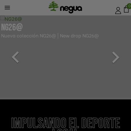
0

NG26@
Nueva colección NG26@ | New drop NG26@


Impulsando el deporte