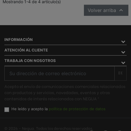
Mostrando 1-4 de 4 artículo(s)

Volver arriba
INFORMACIÓN
ATENCIÓN AL CLIENTE
TRABAJA CON NOSOTROS
OK
Acepto el envío de comunicaciones comerciales relacionados
con productos y servicios, novedades, eventos y otros
contenidos de interés relacionados con NEGUA ®
He leído y acepto la
política de protección de datos
© 2026 - Negua. Todos los derechos reservados.