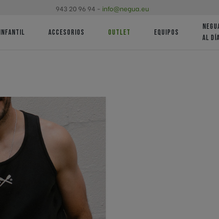
943 20 96 94 -
info@negua.eu
NEGU
shopping_cart
Iniciar sesión
Buscar
INFANTIL
ACCESORIOS
OUTLET
EQUIPOS
AL DÍ
Camisetas
Mochilas
ubes de
Bera Bera R.T.
Futbola
Sudaderas
Gorras
a
Ropa técnica
Getariako Arraun Elkartea
San Jua
50.urteurrena
Elkartea
ORIO A.E.
Train r
talana de
Ados Pilota
Erremon
Basque Team
Antigua