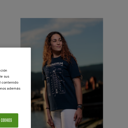
ación
de sus
el contenido
donos además
 COOKIES