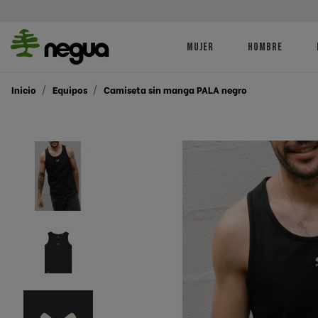
MUJER
HOMBRE
Camisetas
Camisetas
ACT | Asociación Cl
Inicio
Equipos
Camiseta sin manga PALA negro
Traineras
Sudaderas
Sudaderas
Ropa Técnica
Ropa Técnic
AÑORGA KKE
Donostiarra Arraun 
FCR | Federación ca
remo
Santo Tomas Lizeoa