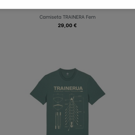
Verde oscuro
Camiseta TRAINERA Fem
Precio
29,00 €