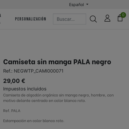
Español
0
A
PERSONALIZACIÓN
A
 | CD HERNANI Fútbol
Astigarragako Mundarro FKE
n - Koxtape
Hondarribia Arraun Elkartea
Camiseta sin manga PALA negro
Ref.:
NEGWTP_CAMI000071
ARC | Asociación de Remo del
unning
Cantábrico
29,00 €
Impuestos incluidos
Pilota | Altzatarra Kirol
Camiseta de algodón orgánico sin manga negro, hombre, con
tea | Oriamendi
Elkartea
motivo delante centrado en color blanco roto.
Ref. PALA
-Luberri
Axular Lizeoa
Estampación en color blanco roto.