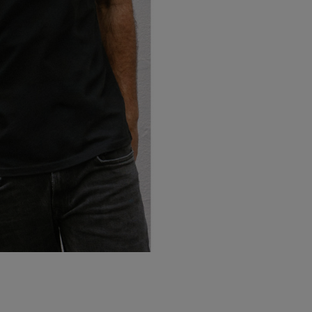
dea -
FER | F
CD Anaitasuna
Remo
Federación Guipuzcoana de
Federac
Hockey
Balonc
Fútbol | Tolosa CF
Txapel 
rol Kluba
Train running