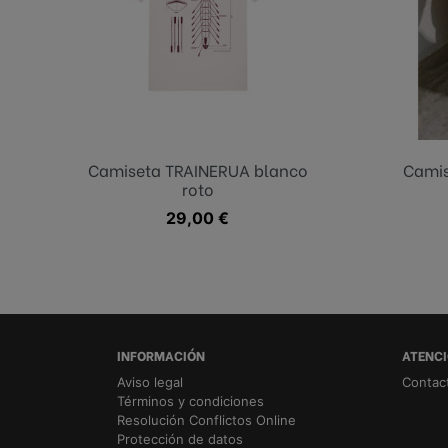
Blanco
Camiseta TRAINERUA blanco
Camis
roto
Precio
29,00 €
INFORMACIÓN
ATENCI
Aviso legal
Contac
Términos y condiciones
Resolución Conflictos Online
Protección de datos