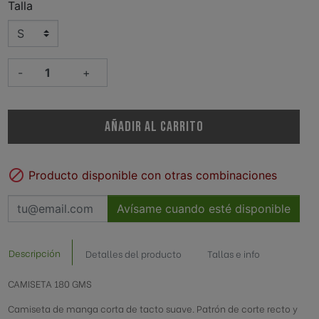
ederación Española de
Talla
Club Deportivo Elgoibar
ión Vasca de
Federación Vasca de Rugby
esto
-
+
Aundi Martutene
Urola K.E.
AÑADIR AL CARRITO

Producto disponible con otras combinaciones
Avísame cuando esté disponible
Descripción
Detalles del producto
Tallas e info
CAMISETA 180 GMS
Camiseta de manga corta de tacto suave. Patrón de corte recto y