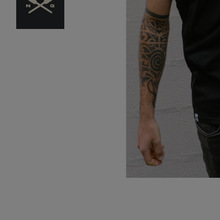
Bidasoa Atletiko Tal
B.A.T.
Donosti Kayak
SD Lengokoak
Hernani Gimnasia Ki