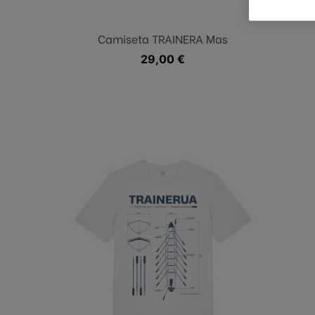
Camiseta TRAINERA Mas
Precio
29,00 €