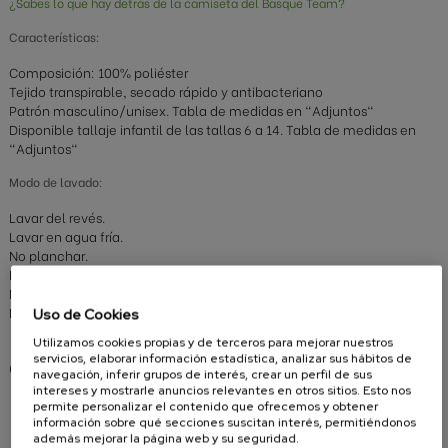
¿Sabes lo que hay detrás de la camiseta del Basque Team?
Características:
Composición: 100% poliéster
Tejido transpirable, secado rápido y antibacteriano
Patrón masculino/unisex. Tabla de medidas en "Adjuntos"
Disponible tallaje infantil de las tallas 6 a 14. Tabla de medidas en
"Adjuntos"
Modo de lavado:
Lavar del revés.
Lavar en agua fría.
No planchar.
No secadora.
No lejía.
No mezclar con materiales rugosos en la lavadora.
Uso de Cookies
Utilizamos cookies propias y de terceros para mejorar nuestros
servicios, elaborar información estadística, analizar sus hábitos de
Compartir
navegación, inferir grupos de interés, crear un perfil de sus
intereses y mostrarle anuncios relevantes en otros sitios. Esto nos
permite personalizar el contenido que ofrecemos y obtener
información sobre qué secciones suscitan interés, permitiéndonos
además mejorar la página web y su seguridad.