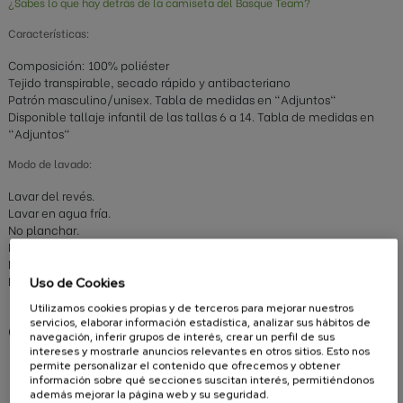
¿Sabes lo que hay detrás de la camiseta del Basque Team?
Características:
Composición: 100% poliéster
Tejido transpirable, secado rápido y antibacteriano
Patrón masculino/unisex. Tabla de medidas en "Adjuntos"
Disponible tallaje infantil de las tallas 6 a 14. Tabla de medidas en
"Adjuntos"
Modo de lavado:
Lavar del revés.
Lavar en agua fría.
No planchar.
No secadora.
No lejía.
No mezclar con materiales rugosos en la lavadora.
Uso de Cookies
Utilizamos cookies propias y de terceros para mejorar nuestros
servicios, elaborar información estadística, analizar sus hábitos de
Compartir
navegación, inferir grupos de interés, crear un perfil de sus
intereses y mostrarle anuncios relevantes en otros sitios. Esto nos
permite personalizar el contenido que ofrecemos y obtener
información sobre qué secciones suscitan interés, permitiéndonos
además mejorar la página web y su seguridad.