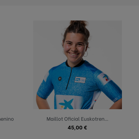
ino
Azul
menino
Maillot Oficial Euskotren...
Precio
45,00 €