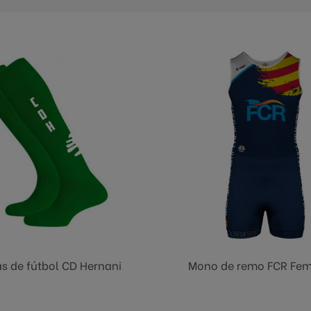
Azul mar
s de fútbol CD Hernani
Mono de remo FCR Fe