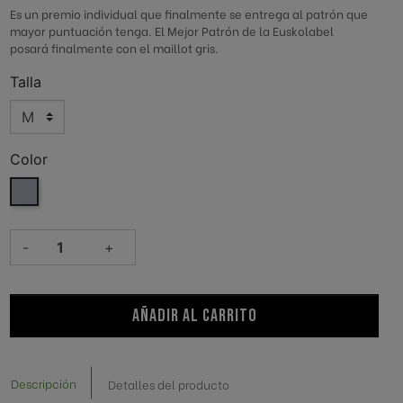
ederación Española de
Es un premio individual que finalmente se entrega al patrón que
Club Deportivo Elgoibar
mayor puntuación tenga. El Mejor Patrón de la Euskolabel
posará finalmente con el maillot gris.
ión Vasca de
Federación Vasca de Rugby
Talla
esto
Aundi Martutene
Urola K.E.
Color
Gris
-
+
AÑADIR AL CARRITO
Descripción
Detalles del producto