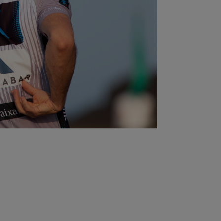
dea -
FER | F
CD Anaitasuna
Remo
Federación Guipuzcoana de
Federac
Hockey
Balonc
Fútbol | Tolosa CF
Txapel 
rol Kluba
Train running