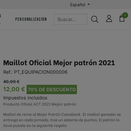
Español
0
A
PERSONALIZACIÓN
A
 | CD HERNANI Fútbol
Astigarragako Mundarro FKE
n - Koxtape
Hondarribia Arraun Elkartea
Maillot Oficial Mejor patrón 2021
Ref.:
PT_EQUIPACION000006
ARC | Asociación de Remo del
unning
Cantábrico
40,00 €
12,00 €
70% DE DESCUENTO
Pilota | Altzatarra Kirol
tea | Oriamendi
Impuestos incluidos
Elkartea
Producto Oficial ACT 2021 Mejorr patrón
Maillot de remo al Mejor Patrón Caixabank. El maillot ganador se
-Luberri
Axular Lizeoa
entrega en cada jornada, tras un sistema de puntos. El patrón lo
lleva puesto en la siguiente regata.