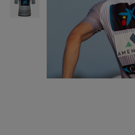
Bidasoa Atletiko Tal
B.A.T.
Donosti Kayak
SD Lengokoak
Hernani Gimnasia Ki