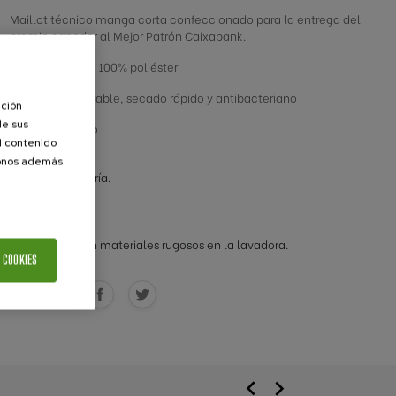
Maillot técnico manga corta confeccionado para la entrega del
premio ganador al Mejor Patrón Caixabank.
- Composición: 100% poliéster
- Tejido transpirable, secado rápido y antibacteriano
ación
de sus
Modo de lavado
el contenido
Lavar del revés.
donos además
Lavar en agua fría.
No planchar.
No secadora.
No lejía.
No mezclar con materiales rugosos en la lavadora.
 COOKIES
Compartir

