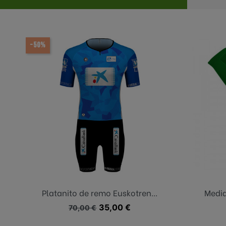
-50%
Azul claro+royal
i
Platanito de remo Euskotren...
Media
Precio base
Precio
35,00 €
70,00 €