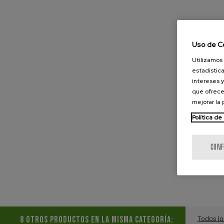
Uso de C
Utilizamos 
estadística
intereses y
que ofrece
mejorar la
Política de
CONF
Todos lo
8 OTROS PRODUCTOS EN LA MISMA CATEGORÍA: