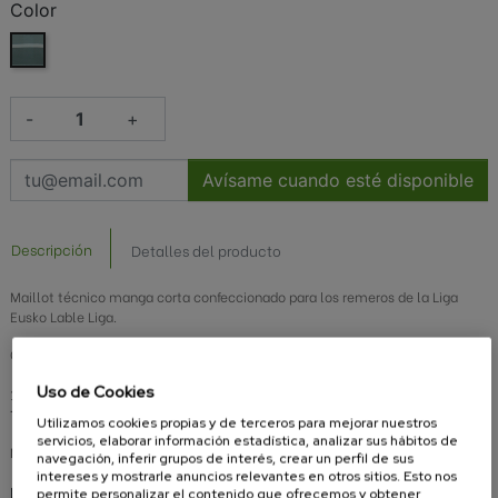
Color
Gris claro+oscuro
-
+
Avísame cuando esté disponible
Descripción
Detalles del producto
Maillot técnico manga corta confeccionado para los remeros de la Liga
Eusko Lable Liga.
Composición:
Uso de Cookies
100% poliéster
Tejido transpirable, secado rápido y antibacteriano
Utilizamos cookies propias y de terceros para mejorar nuestros
servicios, elaborar información estadística, analizar sus hábitos de
Modo de lavado
navegación, inferir grupos de interés, crear un perfil de sus
intereses y mostrarle anuncios relevantes en otros sitios. Esto nos
Lavar del revés.
permite personalizar el contenido que ofrecemos y obtener