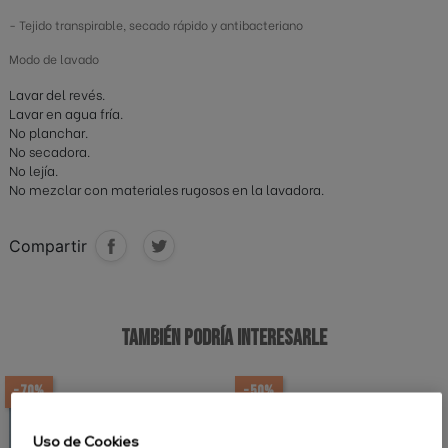
- Tejido transpirable, secado rápido y antibacteriano
Modo de lavado
Lavar del revés.
Lavar en agua fría.
No planchar.
No secadora.
No lejía.
No mezclar con materiales rugosos en la lavadora.
Compartir
TAMBIÉN PODRÍA INTERESARLE
-70%
-50%
Uso de Cookies