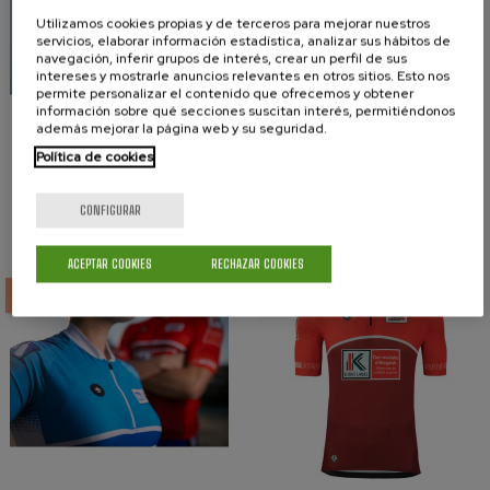
Utilizamos cookies propias y de terceros para mejorar nuestros
servicios, elaborar información estadística, analizar sus hábitos de
navegación, inferir grupos de interés, crear un perfil de sus
intereses y mostrarle anuncios relevantes en otros sitios. Esto nos
permite personalizar el contenido que ofrecemos y obtener
información sobre qué secciones suscitan interés, permitiéndonos
además mejorar la página web y su seguridad.
Política de cookies
Maillot Oficial
Maillot Mejor
Mejor...
Patrón...
CONFIGURAR
Precio base
Precio
12,00 €
Precio base
Precio
20,00 €
40,00 €
40,00 €
ACEPTAR COOKIES
RECHAZAR COOKIES
-50%
-50%