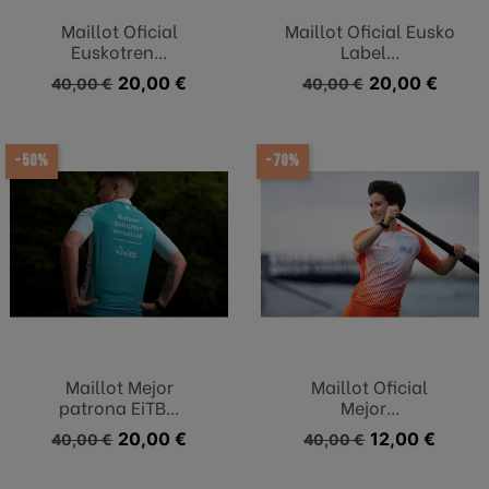
Maillot Oficial
Maillot Oficial Eusko
Euskotren...
Label...
Precio base
Precio
20,00 €
Precio base
Precio
20,00 €
40,00 €
40,00 €
-50%
-70%
Maillot Mejor
Maillot Oficial
patrona EiTB...
Mejor...
Precio base
Precio
20,00 €
Precio base
Precio
12,00 €
40,00 €
40,00 €