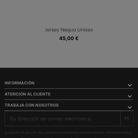
Jersey Negua Unisex
Precio
45,00 €
INFORMACIÓN
ATENCIÓN AL CLIENTE
TRABAJA CON NOSOTROS
OK
Acepto el envío de comunicaciones comerciales relacionados