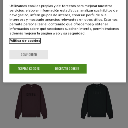
Utilizamos cookies propias y de terceros para mejorar nuestros
servicios, elaborar información estadística, analizar sus hábitos de
navegación, inferir grupos de interés, crear un perfil de sus
intereses y mostrarle anuncios relevantes en otros sitios. Esto nos
permite personalizar el contenido que ofrecemos y obtener
información sobre qué secciones suscitan interés, permitiéndonos
además mejorar la página web y su seguridad.
Política de cookies
Sudadera Relief 2.0
Sudadera Relief 2.0
azul...
rosa...
CONFIGURAR
Precio
50,00 €
Precio
50,00 €
ACEPTAR COOKIES
RECHAZAR COOKIES