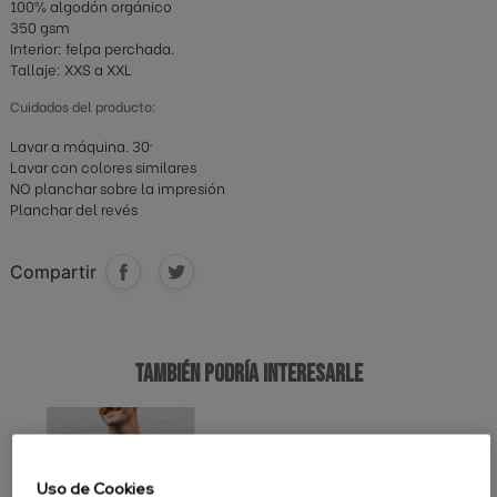
100% algodón orgánico
350 gsm
Interior: felpa perchada.
Tallaje: XXS a XXL
Cuidados del producto:
Lavar a máquina. 30º
Lavar con colores similares
NO planchar sobre la impresión
Planchar del revés
Compartir
TAMBIÉN PODRÍA INTERESARLE
Uso de Cookies