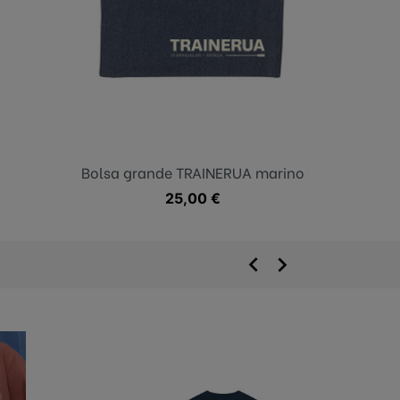
Bolsa grande TRAINERUA marino
Precio
25,00 €

