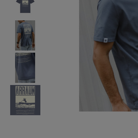
Bidasoa Atletiko Tal
B.A.T.
Donosti Kayak
SD Lengokoak
Hernani Gimnasia Ki