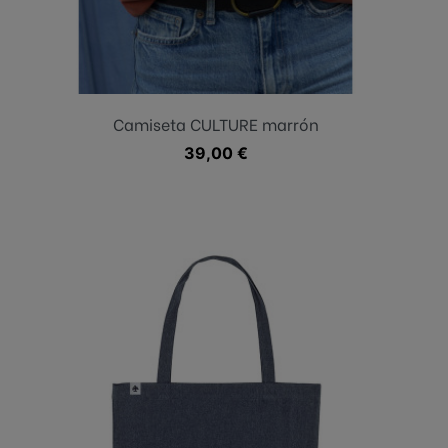
Marrón
Camiseta CULTURE marrón
Precio
39,00 €