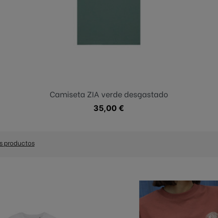
Verde desgastado
Camiseta ZIA verde desgastado
Precio
35,00 €
s productos