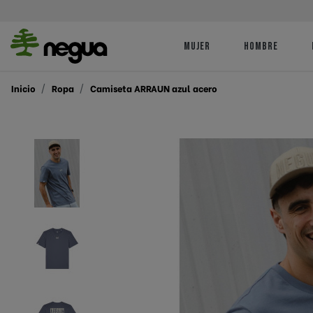
MUJER
HOMBRE
Camisetas
Camisetas
ACT | Asociación Cl
Inicio
Ropa
Camiseta ARRAUN azul acero
Traineras
Sudaderas
Sudaderas
Ropa Técnica
Ropa Técnic
AÑORGA KKE
Donostiarra Arraun 
FCR | Federación ca
remo
Santo Tomas Lizeoa