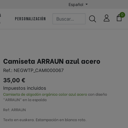
Español
0
A
PERSONALIZACIÓN
A
 | CD HERNANI Fútbol
Astigarragako Mundarro FKE
n - Koxtape
Hondarribia Arraun Elkartea
Camiseta ARRAUN azul acero
Ref.:
NEGWTP_CAMI000067
ARC | Asociación de Remo del
unning
Cantábrico
35,00 €
Impuestos incluidos
Pilota | Altzatarra Kirol
Camiseta de algodón orgánico color azul acero
con diseño
tea | Oriamendi
Elkartea
"ARRAUN" en la espalda
Ref: ARRAUN
-Luberri
Axular Lizeoa
Texto en euskera. Estampación en blanco roto.