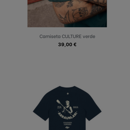
Verde oscuro
Camiseta CULTURE verde
Precio
39,00 €