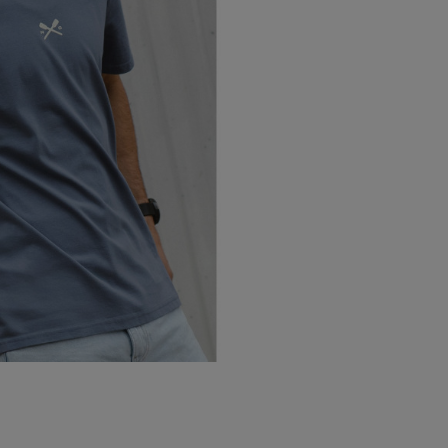
dea -
FER | F
CD Anaitasuna
Remo
Federación Guipuzcoana de
Federac
Hockey
Balonc
Fútbol | Tolosa CF
Txapel 
rol Kluba
Train running