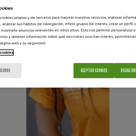
ookies
Arena clara
Camiseta TRAINERUA arena
cookies propias y de terceros para mejorar nuestros servicios, elaborar inform
, analizar sus hábitos de navegación, inferir grupos de interés, crear un perfil 
Precio
29,00 €
 mostrarle anuncios relevantes en otros sitios. Esto nos permite personalizar 
mos y obtener información sobre qué secciones suscitan interés, permitién
 página web y su seguridad.
 cookies
IGURAR
ACEPTAR COOKIES
RECHAZAR