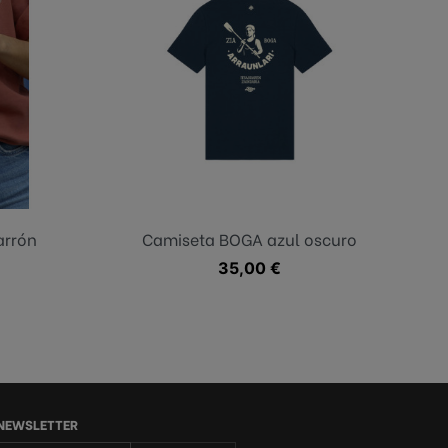
Azul oscuro
arrón
Camiseta BOGA azul oscuro
Precio
35,00 €
 NEWSLETTER