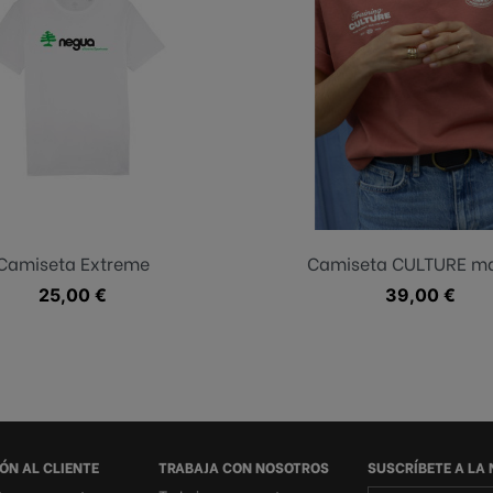
Blanco
Marrón
Camiseta Extreme
Camiseta CULTURE m
Precio
25,00 €
Precio
39,00 €
ÓN AL CLIENTE
TRABAJA CON NOSOTROS
SUSCRÍBETE A LA