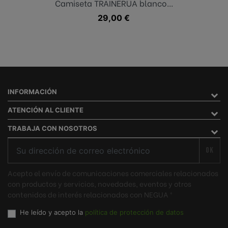
Camiseta TRAINERUA blanco...
Precio
29,00 €
INFORMACIÓN
ATENCIÓN AL CLIENTE
TRABAJA CON NOSOTROS
OK
Acepto el envío de comunicaciones comerciales relacionados
con productos y servicios, novedades, eventos y otros
contenidos de interés relacionados con NEGUA ®
He leído y acepto la
política de protección de datos