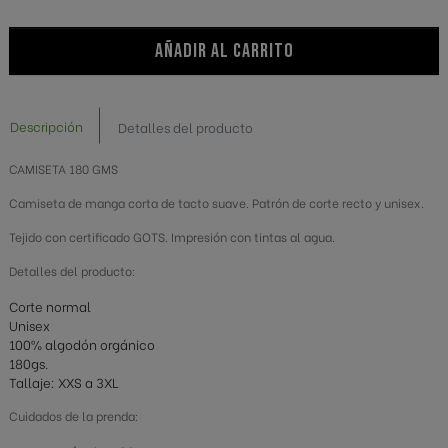
AÑADIR AL CARRITO
Descripción
Detalles del producto
CAMISETA 180 GMS
Camiseta de manga corta de tacto suave. Patrón de corte recto y unisex.
Tejido con certificado GOTS. Impresión con tintas al agua.
Detalles del producto:
Corte normal
Unisex
100% algodón orgánico
180gs.
Tallaje: XXS a 3XL
Cuidados de la prenda: