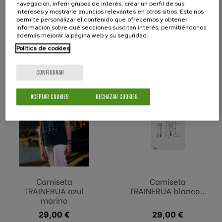
navegación, inferir grupos de interés, crear un perfil de sus
intereses y mostrarle anuncios relevantes en otros sitios. Esto nos
Camiseta TRAINERA
Camiseta TRAINERA
permite personalizar el contenido que ofrecemos y obtener
Mas
Fem
información sobre qué secciones suscitan interés, permitiéndonos
además mejorar la página web y su seguridad.
Precio
29,00 €
Precio
29,00 €
Política de cookies
CONFIGURAR
ACEPTAR COOKIES
RECHAZAR COOKIES
Camiseta
Camiseta
TRAINERUA azul
TRAINERUA blanco...
marino
Precio
29,00 €
Precio
29,00 €