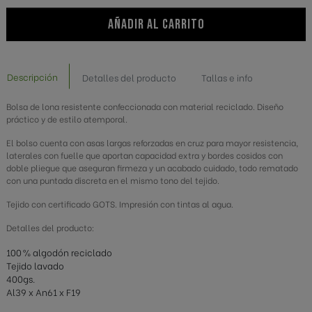
AÑADIR AL CARRITO
Descripción
Detalles del producto
Tallas e info
Bolsa de lona resistente confeccionada con material reciclado. Diseño
práctico y de estilo atemporal.
El bolso cuenta con asas largas reforzadas en cruz para mayor resistencia,
laterales con fuelle que aportan capacidad extra y bordes cosidos con
doble pliegue que aseguran firmeza y un acabado cuidado, todo rematado
con una puntada discreta en el mismo tono del tejido.
Tejido con certificado GOTS. Impresión con tintas al agua.
Detalles del producto:
100 % algodón reciclado
Tejido lavado
400gs.
Al39 x An61 x F19