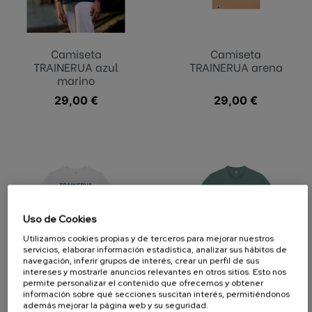
Camiseta
Camiseta
TRAINERUA azul
TRAINERUA arena
marino
Precio
29,00 €
Precio
29,00 €
Uso de Cookies
Utilizamos cookies propias y de terceros para mejorar nuestros
servicios, elaborar información estadística, analizar sus hábitos de
navegación, inferir grupos de interés, crear un perfil de sus
intereses y mostrarle anuncios relevantes en otros sitios. Esto nos
permite personalizar el contenido que ofrecemos y obtener
Camiseta
Camiseta
información sobre qué secciones suscitan interés, permitiéndonos
TRAINERUA blanco...
TRAINERUA verde
además mejorar la página web y su seguridad.