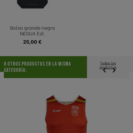
Bolsa grande negra
NEGUA Est.
Precio
25,00 €
Todos los
8 OTROS PRODUCTOS EN LA MISMA
productos


CATEGORÍA: