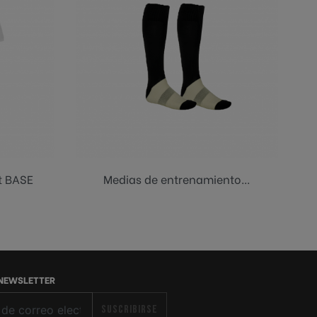
Negro
t BASE
Medias de entrenamiento...
 NEWSLETTER
SUSCRIBIRSE