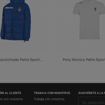
Azul
Blanco
acolchada Peña Sport...
Polo técnico Peña Spor
ÓN AL CLIENTE
TRABAJA CON NOSOTROS
SUSCRÍBETE A LA
te con nosotros
Trabaja con nosotros