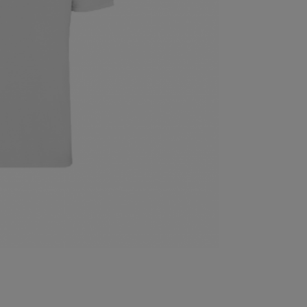
dea -
FER | F
CD Anaitasuna
Remo
Federación Guipuzcoana de
Federac
Hockey
Balonc
Fútbol | Tolosa CF
Txapel 
rol Kluba
Train running