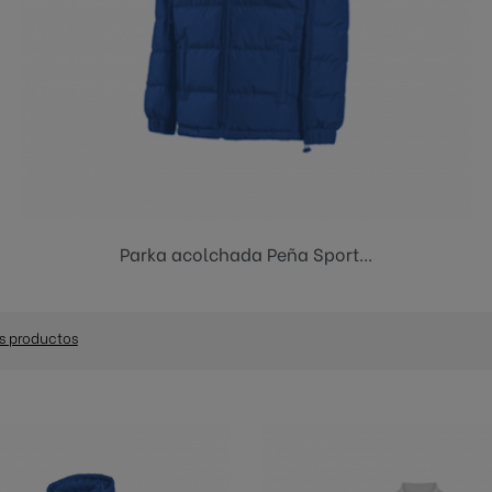
Azul
Parka acolchada Peña Sport...
s productos