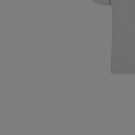
Bidasoa Atletiko Tal
B.A.T.
Donosti Kayak
SD Lengokoak
Hernani Gimnasia Ki