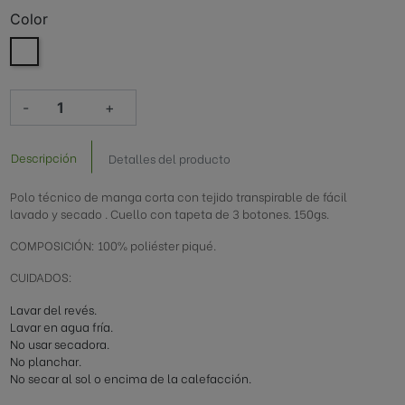
ederación Española de
Club Deportivo Elgoibar
Color
Blanco
ión Vasca de
Federación Vasca de Rugby
esto
-
+
Aundi Martutene
Urola K.E.
Descripción
Detalles del producto
Polo técnico de manga corta con tejido transpirable de fácil
lavado y secado . Cuello con tapeta de 3 botones. 150gs.
COMPOSICIÓN: 100% poliéster piqué.
CUIDADOS:
Lavar del revés.
Lavar en agua fría.
No usar secadora.
No planchar.
No secar al sol o encima de la calefacción.