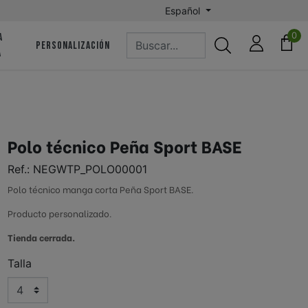
Español
0
A
PERSONALIZACIÓN
A
 | CD HERNANI Fútbol
Astigarragako Mundarro FKE
n - Koxtape
Hondarribia Arraun Elkartea
Polo técnico Peña Sport BASE
Ref.:
NEGWTP_POLO00001
ARC | Asociación de Remo del
unning
Polo técnico manga corta Peña Sport BASE.
Cantábrico
Producto personalizado.
Pilota | Altzatarra Kirol
tea | Oriamendi
Elkartea
Tienda cerrada.
Talla
-Luberri
Axular Lizeoa