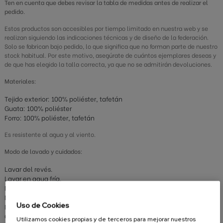
Ten en cuenta que debes revisar la tabla de medidas antes de realizar el
pedido.
Estos productos son accesibles por tiempo limitado en nuestra web y se
realizan siguiendo las indicaciones técnicas y de diseño de la federación.
Solo se fabrican bajo pedido, lo que significa que no forman parte de nuestro
stock habitual. Por este motivo, asegúrate de cuántos ejemplares deseas y
de que has elegido la talla correcta, ya que no se admitirán devoluciones.
Materiales:
Tejido exterior: 100% poliéster, tafetán
Guata: 100% poliéster
Forro: 100% poliéster, tafetán
Es resistente al agua y al viento.
Modo de lavado y cuidados:
Lavar del revés.
Lavar en agua fría.
No planchar.
No secadora.
Uso de Cookies
No lejía.
Cerrar cremallera.
Utilizamos cookies propias y de terceros para mejorar nuestros