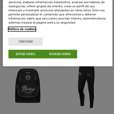
No mezclar con materiales rugosos en la lavadora.
servicios, elaborar información estadística, analizar sus hábitos de
Lavar la chaqueta con la cremallera cerrada.
navegación, inferir grupos de interés, crear un perfil de sus
intereses y mostrarle anuncios relevantes en otros sitios. Esto nos
permite personalizar el contenido que ofrecemos y obtener
Certificado Oeko-Tex.
información sobre qué secciones suscitan interés, permitiéndonos
además mejorar la página web y su seguridad.
Compartir
Política de cookies
CONFIGURAR
TAMBIÉN PODRÍA INTERESARLE
ACEPTAR COOKIES
RECHAZAR COOKIES