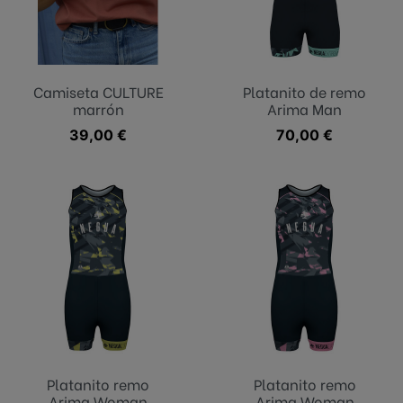
Camiseta CULTURE
Platanito de remo
marrón
Arima Man
Precio
39,00 €
Precio
70,00 €
Platanito remo
Platanito remo
Arima Woman
Arima Woman