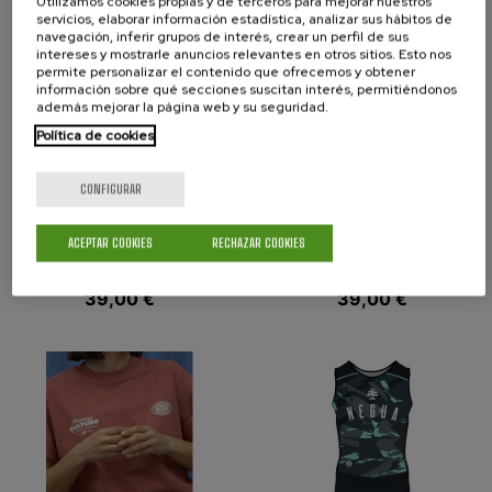
Utilizamos cookies propias y de terceros para mejorar nuestros
servicios, elaborar información estadística, analizar sus hábitos de
navegación, inferir grupos de interés, crear un perfil de sus
intereses y mostrarle anuncios relevantes en otros sitios. Esto nos
permite personalizar el contenido que ofrecemos y obtener
información sobre qué secciones suscitan interés, permitiéndonos
además mejorar la página web y su seguridad.
Política de cookies
CONFIGURAR
Camiseta CULTURE
Camiseta CULTURE
ACEPTAR COOKIES
RECHAZAR COOKIES
verde
mostaza
Precio
39,00 €
Precio
39,00 €