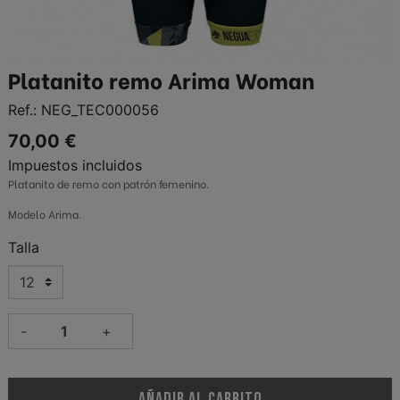
Platanito remo Arima Woman
Ref.:
NEG_TEC000056
70,00 €
Impuestos incluidos
Platanito de remo con patrón femenino.
Modelo Arima.
Talla
-
+
AÑADIR AL CARRITO