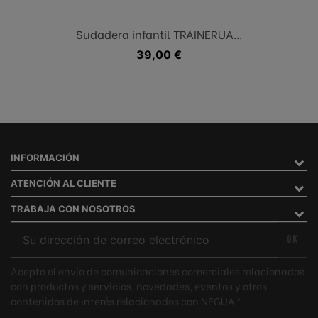
Sudadera infantil TRAINERUA...
Precio
39,00 €
INFORMACIÓN
ATENCIÓN AL CLIENTE
TRABAJA CON NOSOTROS
OK
Acepto el envío de comunicaciones comerciales relacionados
con productos y servicios, novedades, eventos y otros
contenidos de interés relacionados con NEGUA ®