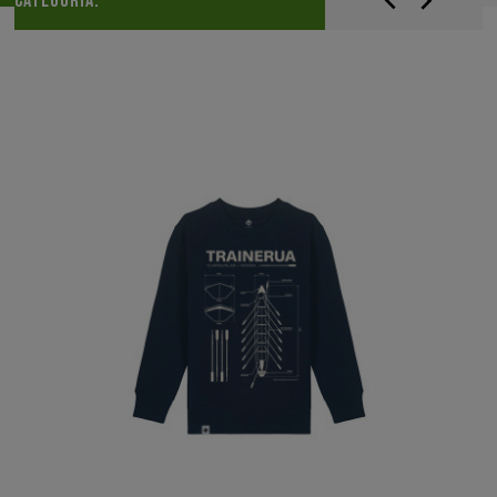


CATEGORÍA: