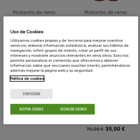
Platanito de remo
Platanito de remo
Eusko...
MAS Fed...
Precio base
Precio
35,00 €
70,00 €
Uso de Cookies
Utilizamos cookies propias y de terceros para mejorar nuestros
servicios, elaborar información estadística, analizar sus hábitos de
-50%
navegación, inferir grupos de interés, crear un perfil de sus
intereses y mostrarle anuncios relevantes en otros sitios. Esto nos
permite personalizar el contenido que ofrecemos y obtener
información sobre qué secciones suscitan interés, permitiéndonos
además mejorar la página web y su seguridad.
Política de cookies
CONFIGURAR
ACEPTAR COOKIES
RECHAZAR COOKIES
Platanito de remo
Platanito de remo
FEM Fed...
Euskotren...
Precio base
Precio
35,00 €
70,00 €