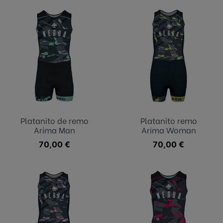
Platanito de remo
Platanito remo
Arima Man
Arima Woman
Precio
70,00 €
Precio
70,00 €