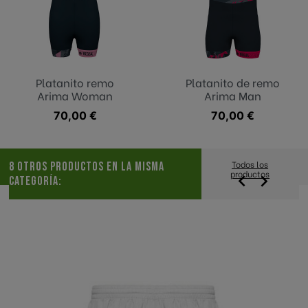
Platanito remo
Platanito de remo
Arima Woman
Arima Man
Precio
70,00 €
Precio
70,00 €
Todos los
8 OTROS PRODUCTOS EN LA MISMA
productos


CATEGORÍA: