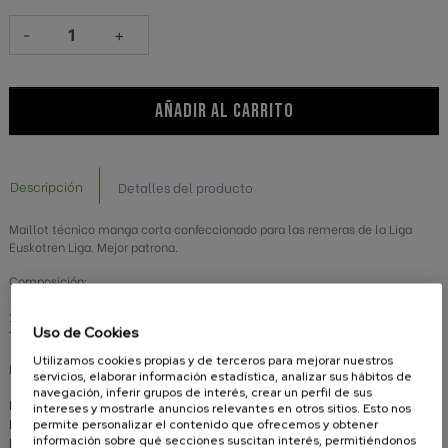
-
+
AÑADIR AL CARRITO
Descripción
Detalles del producto
Maillot técnico manga corta confeccionado para las remeras de la Liga
Euskotren Liga. Mejor patrona.
Composición:
100% poliéster
Uso de Cookies
Tejido transpirable, secado rápido y antibacteriano
Utilizamos cookies propias y de terceros para mejorar nuestros
Modo de lavado
servicios, elaborar información estadística, analizar sus hábitos de
navegación, inferir grupos de interés, crear un perfil de sus
Lavar del revés.
intereses y mostrarle anuncios relevantes en otros sitios. Esto nos
Lavar en agua fría.
permite personalizar el contenido que ofrecemos y obtener
No planchar.
información sobre qué secciones suscitan interés, permitiéndonos