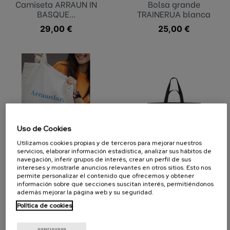
Camiseta ARRAUN IN
Bolsa grande
BASQUE...
TRAINERUA blanca
Precio
29,00 €
Precio
25,00 €
Uso de Cookies
Utilizamos cookies propias y de terceros para mejorar nuestros
servicios, elaborar información estadística, analizar sus hábitos de
navegación, inferir grupos de interés, crear un perfil de sus
intereses y mostrarle anuncios relevantes en otros sitios. Esto nos
Bolsa Arraunlari
Bolsa grande negra
permite personalizar el contenido que ofrecemos y obtener
Natural
NEGUA Est.
información sobre qué secciones suscitan interés, permitiéndonos
además mejorar la página web y su seguridad.
Precio
19,00 €
Precio
25,00 €
Política de cookies