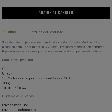
AÑADIR AL CARRITO
Descripción
Detalles del producto
Sudadera de mujer con cuello redondo y corte cómodo (Medium Fit),
diseñada para un estilo actual y versátil. Presenta mangas con hombros
ligeramente caídos que aportan un look relajado sin perder estructura.
Detalles del producto:
Corte normal
Unisex
100% algodón orgánico con certificado GOTS.
300g
Tallaje: XS a XXL
Cuidados de la prenda:
Lavar a máquina. 30º
Lavar con colores similares