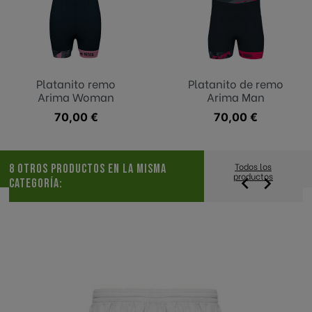
Platanito remo
Platanito de remo
Arima Woman
Arima Man
Precio
70,00 €
Precio
70,00 €
Todos los
8 OTROS PRODUCTOS EN LA MISMA
productos


CATEGORÍA: