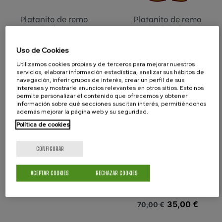
Platanito de remo
Platanito de remo
Eusko...
MAS Fed...
Precio base
Precio
35,00 €
70,00 €
Uso de Cookies
Utilizamos cookies propias y de terceros para mejorar nuestros
servicios, elaborar información estadística, analizar sus hábitos de
-50%
navegación, inferir grupos de interés, crear un perfil de sus
intereses y mostrarle anuncios relevantes en otros sitios. Esto nos
permite personalizar el contenido que ofrecemos y obtener
información sobre qué secciones suscitan interés, permitiéndonos
además mejorar la página web y su seguridad.
Política de cookies
CONFIGURAR
ACEPTAR COOKIES
RECHAZAR COOKIES
Platanito de remo
Platanito de remo
FEM Fed...
Euskotren...
Precio base
Precio
35,00 €
70,00 €