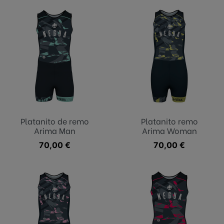
Platanito de remo
Platanito remo
Arima Man
Arima Woman
Precio
70,00 €
Precio
70,00 €