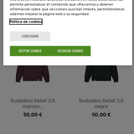
Sudadera Relief 2.0
Sudadera Relief 2.0
permite personalizar el contenido que ofrecemos y obtener
azul...
rosa...
información sobre qué secciones suscitan interés, permitiéndonos
además mejorar la página web y su seguridad.
Precio
50,00 €
Precio
50,00 €
Política de cookies
CONFIGURAR
ACEPTAR COOKIES
RECHAZAR COOKIES
Sudadera Relief 2.0
Sudadera Relief 2.0
marron...
negra
Precio
50,00 €
Precio
50,00 €